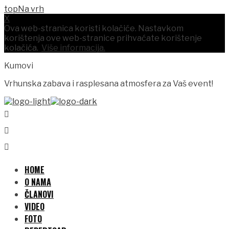
Na vrh
X
Ova web-stranica koristi kolačiće. Nastavkom
korištenja ove web-stranice prihvaćate korištenje
kolačića.
Više informacija.
Kumovi
Vrhunska zabava i rasplesana atmosfera za Vaš event!
HOME
O NAMA
ČLANOVI
VIDEO
FOTO