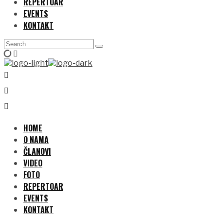
REPERTOAR
EVENTS
KONTAKT
Search
Type
for:
and
hit
enter
HOME
O NAMA
ČLANOVI
VIDEO
FOTO
REPERTOAR
EVENTS
KONTAKT