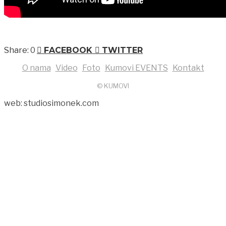
0
FACEBOOK
TWITTER
O nama
Video
Foto
Kumovi EVENTS
Kontakt
© KUMOVI
web: studiosimonek.com