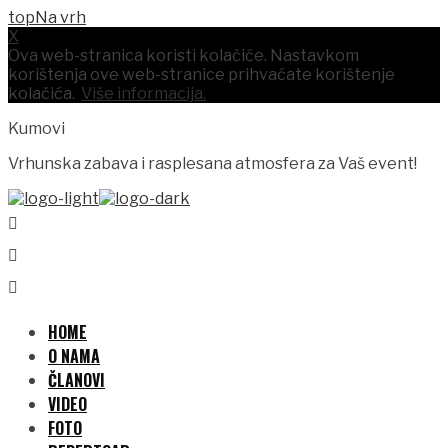
Na vrh
X
Ova web-stranica koristi kolačiće. Nastavkom
korištenja ove web-stranice prihvaćate korištenje
kolačića.
Više informacija.
Kumovi
Vrhunska zabava i rasplesana atmosfera za Vaš event!
HOME
O NAMA
ČLANOVI
VIDEO
FOTO