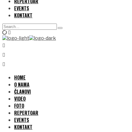
REPERTOAR
EVENTS
KONTAKT
Search
Type
for:
and
hit
enter
HOME
O NAMA
ČLANOVI
VIDEO
FOTO
REPERTOAR
EVENTS
KONTAKT