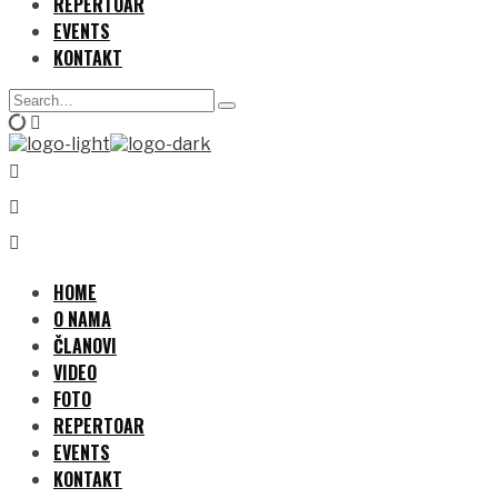
REPERTOAR
EVENTS
KONTAKT
Search
Type
for:
and
hit
enter
HOME
O NAMA
ČLANOVI
VIDEO
FOTO
REPERTOAR
EVENTS
KONTAKT