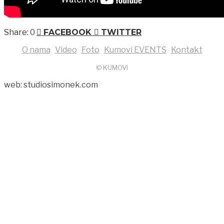
0
FACEBOOK
TWITTER
O nama
Video
Foto
Kumovi EVENTS
Kontakt
© KUMOVI
web: studiosimonek.com