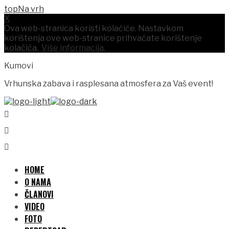
Na vrh
X
Ova web-stranica koristi kolačiće. Nastavkom
korištenja ove web-stranice prihvaćate korištenje
kolačića.
Više informacija.
Kumovi
Vrhunska zabava i rasplesana atmosfera za Vaš event!
HOME
O NAMA
ČLANOVI
VIDEO
FOTO