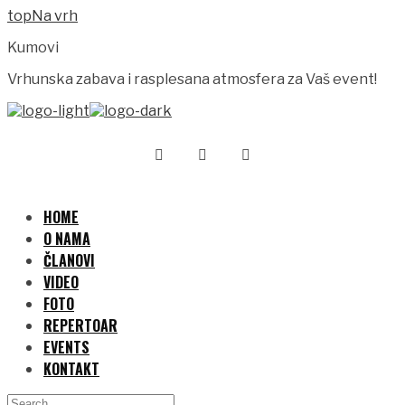
Na vrh
Kumovi
Vrhunska zabava i rasplesana atmosfera za Vaš event!
HOME
O NAMA
ČLANOVI
VIDEO
FOTO
REPERTOAR
EVENTS
KONTAKT
Search