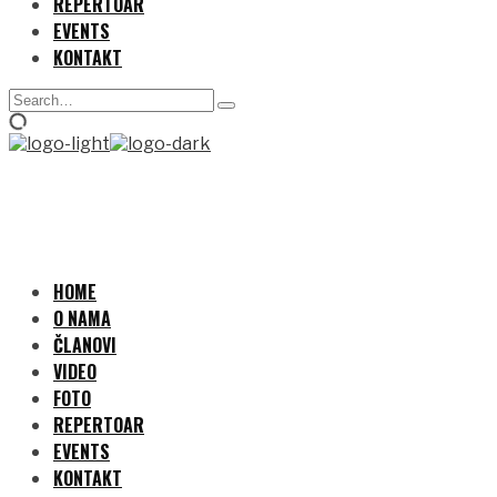
REPERTOAR
EVENTS
KONTAKT
Search
Type
for:
and
hit
enter
HOME
O NAMA
ČLANOVI
VIDEO
FOTO
REPERTOAR
EVENTS
KONTAKT