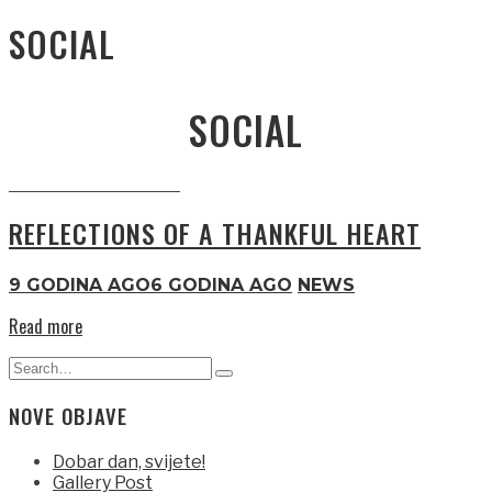
SOCIAL
SOCIAL
REFLECTIONS OF A THANKFUL HEART
9 GODINA AGO
6 GODINA AGO
NEWS
Read more
Search
Type
for:
and
NOVE OBJAVE
hit
enter
Dobar dan, svijete!
Gallery Post