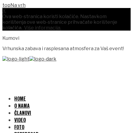
Na vrh
X
Ova web-stranica koristi kolačiće. Nastavkom
korištenja ove web-stranice prihvaćate korištenje
kolačića.
Više informacija.
Kumovi
Vrhunska zabava i rasplesana atmosfera za Vaš event!
HOME
O NAMA
ČLANOVI
VIDEO
FOTO