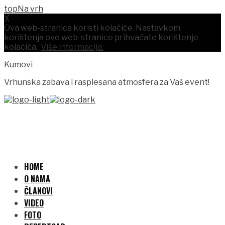
Na vrh
X
Ova web-stranica koristi kolačiće. Nastavkom
korištenja ove web-stranice prihvaćate korištenje
kolačića.
Više informacija.
Kumovi
Vrhunska zabava i rasplesana atmosfera za Vaš event!
HOME
O NAMA
ČLANOVI
VIDEO
FOTO