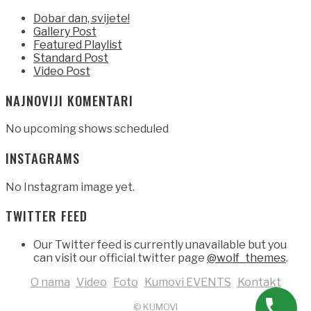
Dobar dan, svijete!
Gallery Post
Featured Playlist
Standard Post
Video Post
NAJNOVIJI KOMENTARI
No upcoming shows scheduled
INSTAGRAMS
No Instagram image yet.
TWITTER FEED
Our Twitter feed is currently unavailable but you
can visit our official twitter page
@wolf_themes
.
O nama
Video
Foto
Kumovi EVENTS
Kontakt
© KUMOVI