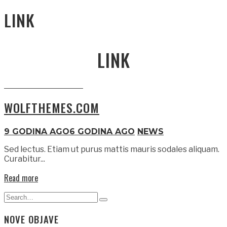
LINK
LINK
WOLFTHEMES.COM
9 GODINA AGO
6 GODINA AGO
NEWS
Sed lectus. Etiam ut purus mattis mauris sodales aliquam.
Curabitur...
Read more
Search
Type
for:
and
NOVE OBJAVE
hit
enter