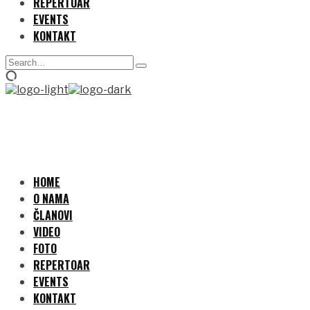
REPERTOAR
EVENTS
KONTAKT
Search
Type
for:
and
hit
enter
HOME
O NAMA
ČLANOVI
VIDEO
FOTO
REPERTOAR
EVENTS
KONTAKT